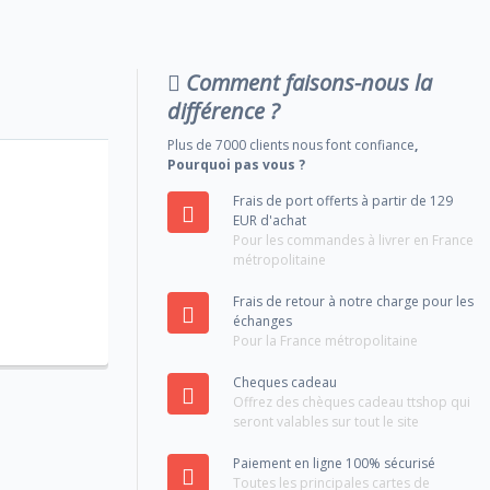
Comment faisons-nous la
différence ?
Plus de 7000 clients nous font confiance
,
Pourquoi pas vous ?
Frais de port offerts à partir de 129
EUR d'achat
Pour les commandes à livrer en France
métropolitaine
Frais de retour à notre charge pour les
échanges
Pour la France métropolitaine
Cheques cadeau
Offrez des chèques cadeau ttshop qui
seront valables sur tout le site
Paiement en ligne 100% sécurisé
Toutes les principales cartes de