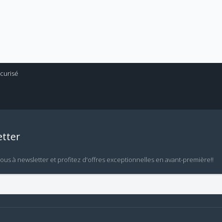
tter
vous à newsletter et profitez d'offres exceptionnelles en avant-première!!