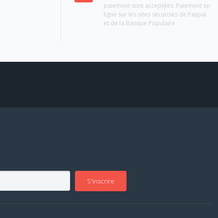
paiement sont acceptées. Paiement en
ligne sur les sites sécurisés de Paypal
et de la Banque Populaire
S'inscrire