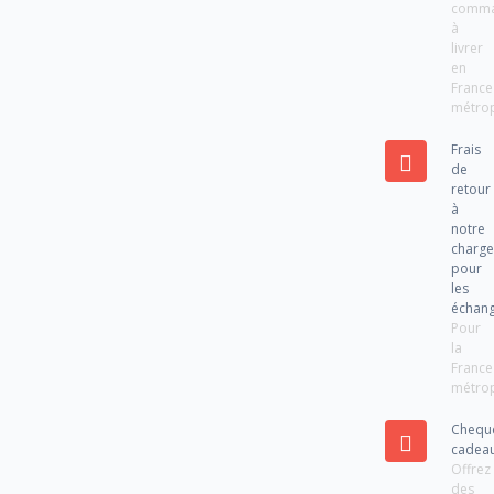
comm
à
livrer
en
France
métrop
Frais
de
retour
à
notre
charg
pour
les
échan
Pour
la
France
métrop
Chequ
cadea
Offrez
des