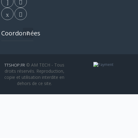
Coordonnées
© AM TECH - Tous
TTSHOP.FR
droits réservés. Reproduction,
copie et utilisation interdite en
dehors de ce site.