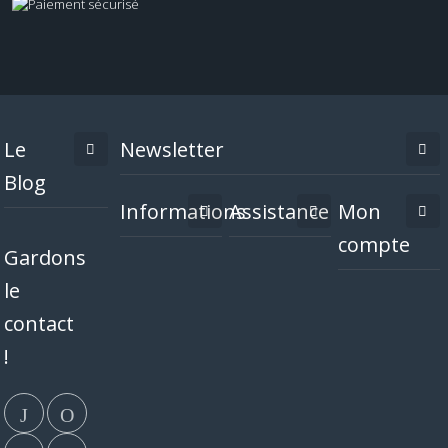
Le
Newsletter
Blog
Informations
Assistance
Mon
compte
Gardons
le
contact
!