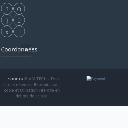
Coordonnées
© AM TECH - Tous
TTSHOP.FR
droits réservés. Reproduction,
copie et utilisation interdite en
dehors de ce site.