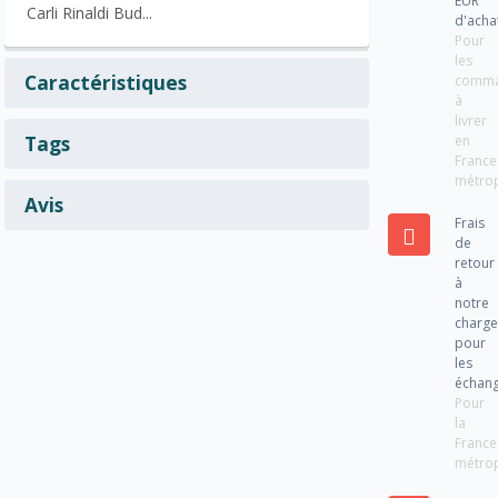
EUR
Carli Rinaldi Bud...
d'acha
Pour
les
Caractéristiques
comm
à
livrer
Tags
en
France
métrop
Avis
Frais
de
retour
à
notre
charg
pour
les
échan
Pour
la
France
métrop