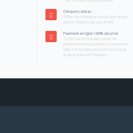
Pour la France métropolitaine
Cheques cadeau
Offrez des chèques cadeau ttshop qui
seront valables sur tout le site
Paiement en ligne 100% sécurisé
Toutes les principales cartes de
paiement sont acceptées. Paiement en
ligne sur les sites sécurisés de Paypal
et de la Banque Populaire