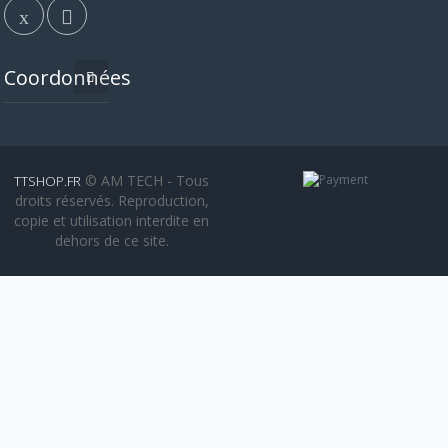
Coordonnées
© AM TECH - Tous
TTSHOP.FR
droits réservés. Reproduction,
copie et utilisation interdite en
dehors de ce site.