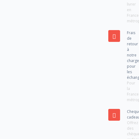
livrer
en
France
métrop
Frais
de
retour
à
notre
charg
pour
les
échan
Pour
la
France
métrop
Chequ
cadea
Offrez
des
chèqu