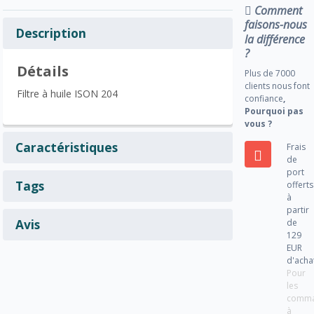
Comment
faisons-nous
Description
la différence
?
Détails
Plus de 7000
clients nous font
Filtre à huile ISON 204
confiance
,
Pourquoi pas
vous ?
Caractéristiques
Frais
de
port
Tags
offerts
à
partir
Avis
de
129
EUR
d'acha
Pour
les
comm
à