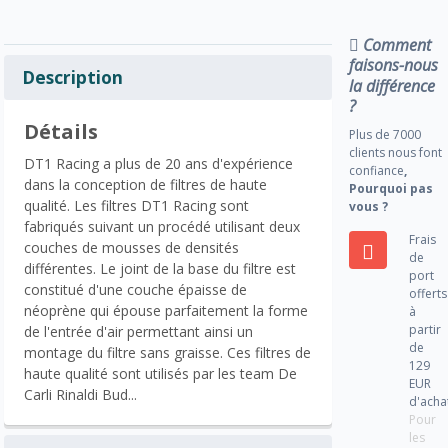
Comment
faisons-nous
Description
la différence
?
Détails
Plus de 7000
clients nous font
DT1 Racing a plus de 20 ans d'expérience
confiance
,
dans la conception de filtres de haute
Pourquoi pas
qualité. Les filtres DT1 Racing sont
vous ?
fabriqués suivant un procédé utilisant deux
Frais
couches de mousses de densités
de
différentes. Le joint de la base du filtre est
port
constitué d'une couche épaisse de
offerts
néoprène qui épouse parfaitement la forme
à
partir
de l'entrée d'air permettant ainsi un
de
montage du filtre sans graisse. Ces filtres de
129
haute qualité sont utilisés par les team De
EUR
Carli Rinaldi Bud...
d'acha
Pour
les