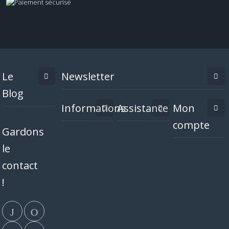
Le
Newsletter
Blog
Informations
Assistance
Mon
compte
Gardons
le
contact
!