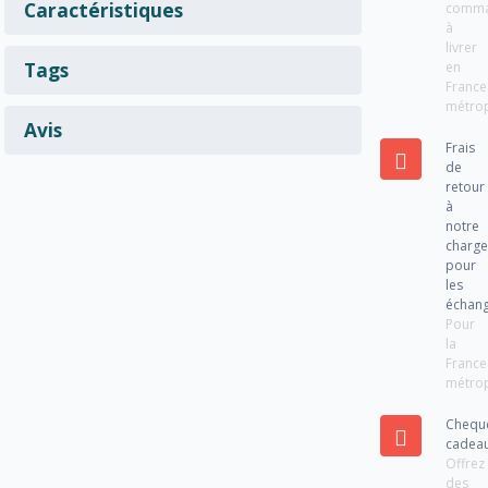
Caractéristiques
comm
à
livrer
Tags
en
France
métrop
Avis
Frais
de
retour
à
notre
charg
pour
les
échan
Pour
la
France
métrop
Chequ
cadea
Offrez
des