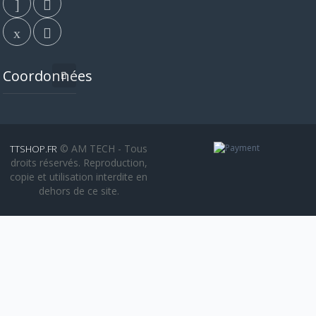
Coordonnées
© AM TECH - Tous
TTSHOP.FR
droits réservés. Reproduction,
copie et utilisation interdite en
dehors de ce site.