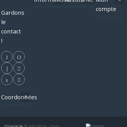
compte
Gardons
le
contact
!
Coordonnées
© AM TECH - Tous
TTSHOP.FR