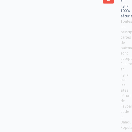
en
ligne
100%
sécuri
Toute
les
princi
cartes
de
paiem
sont
accept
Paiem
en
ligne
sur
les
sites
sécuri
de
Paypal
et de
la
Banqu
Popula