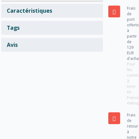
Frais
Caractéristiques
de
port
offerts
Tags
à
partir
de
Avis
129
EUR
d'acha
Pour
les
comm
à
livrer
en
France
métrop
Frais
de
retour
à
notre