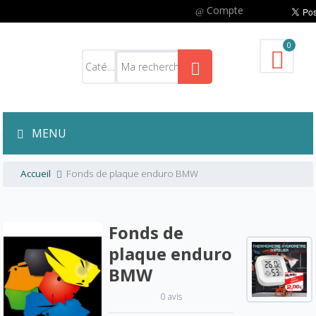
Compte
0
MENU
Accueil
Fonds de plaque enduro BMW
Fonds de
plaque enduro
BMW
0 avis