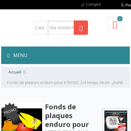
Compte
0
MENU
Accueil
Fonds de plaques enduro pour KTM EXC 2/4 temps 08-09 - JAUNE
Fonds de
PROMO
plaques
enduro pour