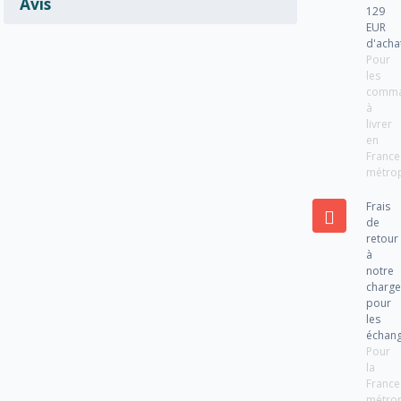
Avis
129
EUR
d'acha
Pour
les
comm
à
livrer
en
France
métrop
Frais
de
retour
à
notre
charg
pour
les
échan
Pour
la
France
métrop