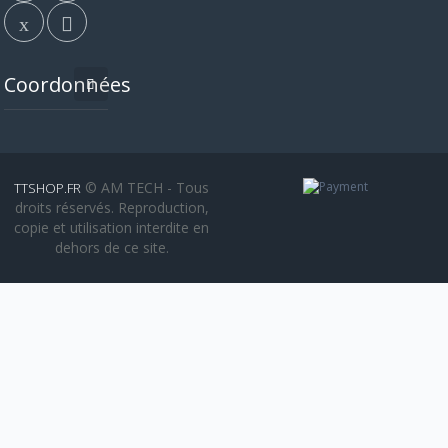
Coordonnées
© AM TECH - Tous
TTSHOP.FR
droits réservés. Reproduction,
copie et utilisation interdite en
dehors de ce site.