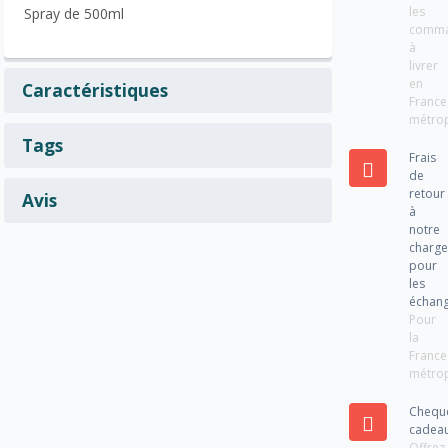
les
Spray de 500ml
comm
à
livrer
en
Caractéristiques
France
métrop
Tags
Frais
de
retour
Avis
à
notre
charg
pour
les
échan
Pour
la
France
métrop
Chequ
cadea
Offrez