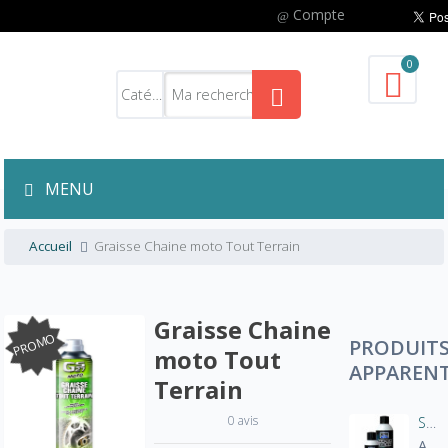
Compte
0
MENU
Accueil
Graisse Chaine moto Tout Terrain
Graisse Chaine
PROMO
PRODUIT
moto Tout
APPAREN
Terrain
0 avis
Super clean chain lube
A