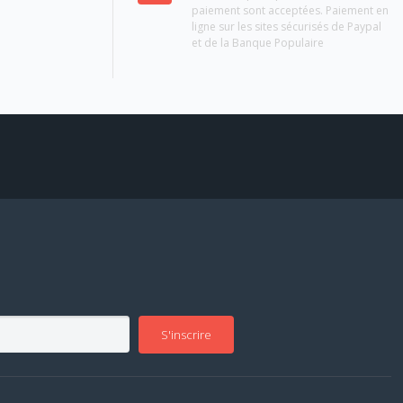
paiement sont acceptées. Paiement en
ligne sur les sites sécurisés de Paypal
et de la Banque Populaire
S'inscrire