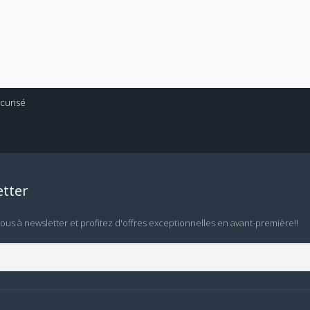
tter
vous à newsletter et profitez d'offres exceptionnelles en avant-première!!