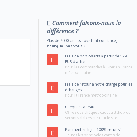
Comment faisons-nous la
différence ?
Plus de 7000 clients nous font confiance
,
Pourquoi pas vous ?
Frais de port offerts à partir de 129
EUR d'achat
Pour les commandes à livrer en France
métropolitaine
Frais de retour à notre charge pour les
échanges
Pour la France métropolitaine
Cheques cadeau
Offrez des chèques cadeau ttshop qui
seront valables sur tout le site
Paiement en ligne 100% sécurisé
Toutes les principales cartes de