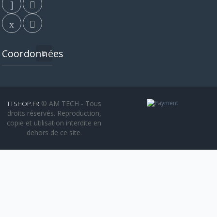
Coordonnées
© AM TECH - Tous
TTSHOP.FR
droits réservés. Reproduction,
copie et utilisation interdite en
dehors de ce site.