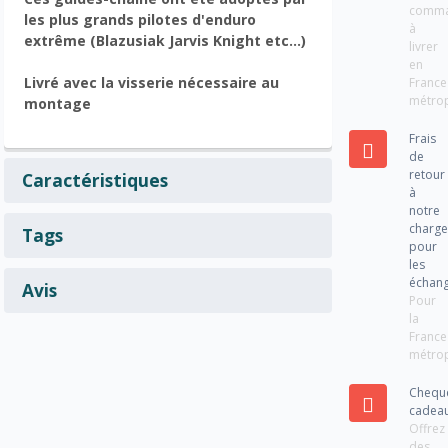
comm
les plus grands pilotes d'enduro
à
extrême (Blazusiak Jarvis Knight etc...)
livrer
en
Livré avec la visserie nécessaire au
France
métrop
montage
Frais
de
retour
Caractéristiques
à
notre
charg
Tags
pour
les
échan
Avis
Pour
la
France
métrop
Chequ
cadea
Offrez
des