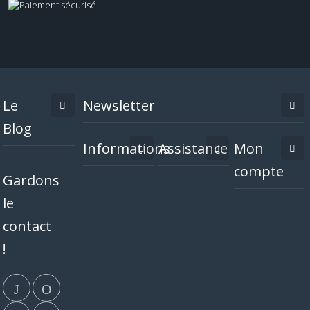
Le
Newsletter
Blog
Informations
Assistance
Mon
compte
Gardons
le
contact
!