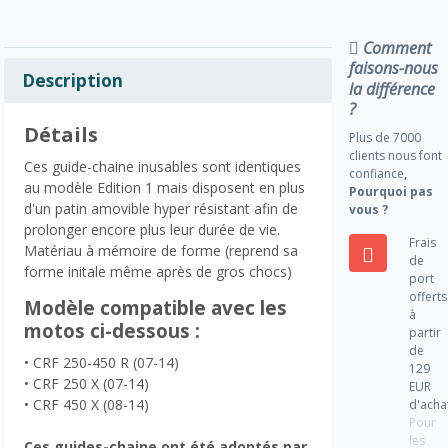
Comment
faisons-nous
Description
la différence
?
Détails
Plus de 7000
clients nous font
Ces guide-chaine inusables sont identiques
confiance
,
au modèle Edition 1 mais disposent en plus
Pourquoi pas
d'un patin amovible hyper résistant afin de
vous ?
prolonger encore plus leur durée de vie.
Frais
Matériau à mémoire de forme (reprend sa
de
forme initale même après de gros chocs)
port
offerts
Modèle compatible avec les
à
motos ci-dessous :
partir
de
• CRF 250-450 R (07-14)
129
• CRF 250 X (07-14)
EUR
• CRF 450 X (08-14)
d'acha
Pour
les
Ces guides-chaine ont été adoptés par