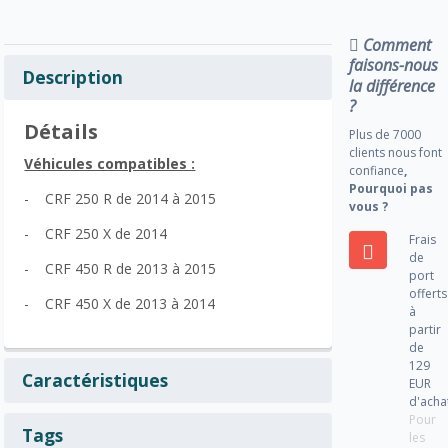
Comment
faisons-nous
Description
la différence
?
Détails
Plus de 7000
clients nous font
Véhicules compatibles :
confiance
,
Pourquoi pas
- CRF 250 R de 2014 à 2015
vous ?
- CRF 250 X de 2014
Frais
de
- CRF 450 R de 2013 à 2015
port
offerts
- CRF 450 X de 2013 à 2014
à
partir
de
129
Caractéristiques
EUR
d'acha
Pour
Tags
les