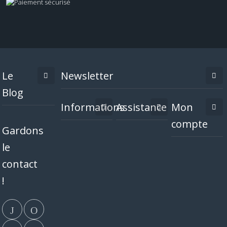
Le
Newsletter
Blog
Informations
Assistance
Mon
compte
Gardons
le
contact
!