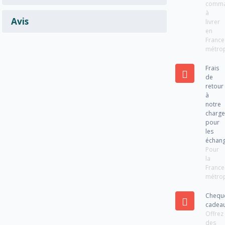
comm
à
Avis
livrer
en
France
métrop
Frais
de
retour
à
notre
charg
pour
les
échan
Pour
la
France
métrop
Chequ
cadea
Offrez
des