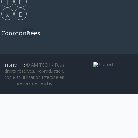
Coordonnées
© AM TECH - Tous
TTSHOP.FR
droits réservés. Reproduction,
copie et utilisation interdite en
dehors de ce site.