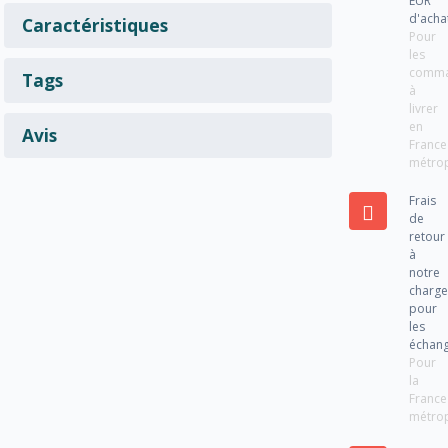
EUR
d'acha
Caractéristiques
Pour
les
comm
Tags
à
livrer
en
Avis
France
métrop
Frais
de
retour
à
notre
charg
pour
les
échan
Pour
la
France
métrop