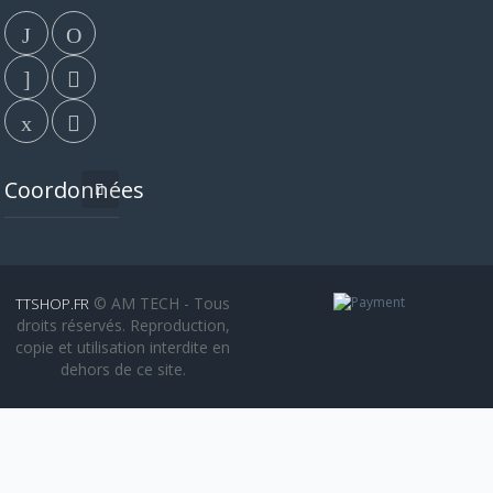
Coordonnées
© AM TECH - Tous
TTSHOP.FR
droits réservés. Reproduction,
copie et utilisation interdite en
dehors de ce site.