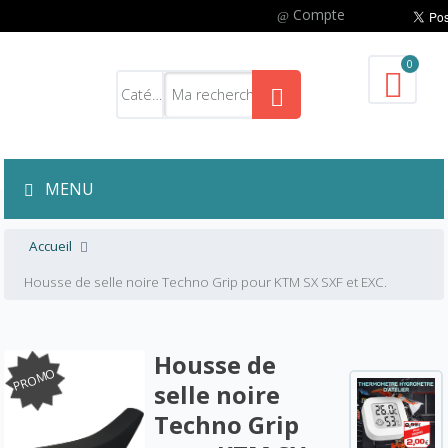
Compte
0
MENU
Accueil
Housse de selle noire Techno Grip pour KTM SX SXF et EXC.
Housse de
PROMO
selle noire
Techno Grip