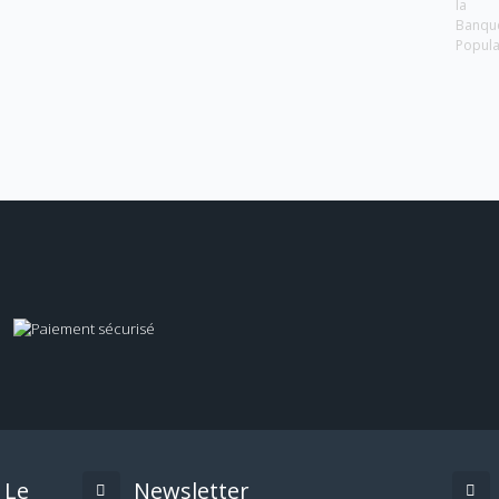
la
Banqu
Popula
Le
Newsletter