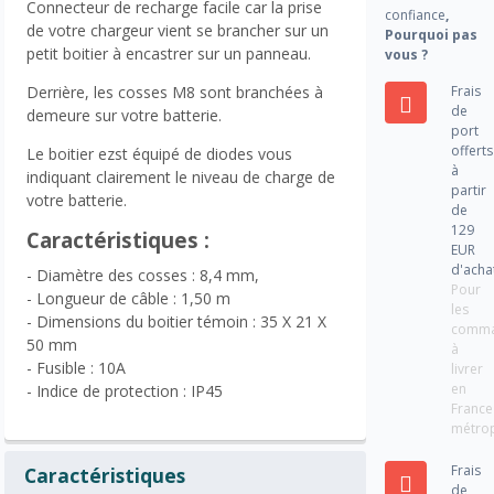
Connecteur de recharge facile car la prise
confiance
,
de votre chargeur vient se brancher sur un
Pourquoi pas
petit boitier à encastrer sur un panneau.
vous ?
Frais
Derrière, les cosses M8 sont branchées à
de
demeure sur votre batterie.
port
offerts
Le boitier ezst équipé de diodes vous
à
indiquant clairement le niveau de charge de
partir
votre batterie.
de
129
Caractéristiques :
EUR
d'acha
- Diamètre des cosses : 8,4 mm,
Pour
- Longueur de câble : 1,50 m
les
- Dimensions du boitier témoin : 35 X 21 X
comm
50 mm
à
- Fusible : 10A
livrer
en
- Indice de protection : IP45
France
métrop
Frais
Caractéristiques
de