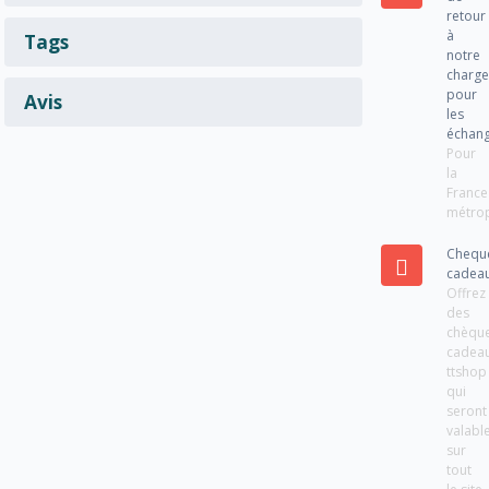
retour
à
Tags
notre
charg
pour
Avis
les
échan
Pour
la
France
métrop
Chequ
cadea
Offrez
des
chèqu
cadea
ttshop
qui
seront
valabl
sur
tout