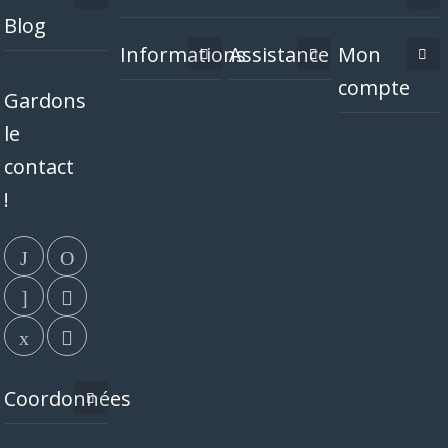
Blog
Informations
Assistance
Mon
compte
Gardons
le
contact
!
Coordonnées