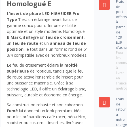
Frais
Homologué E
de
port
L’
insert de phare LED HIGHSIDER Pro
offerts
Type 7
est un éclairage avant haut de
à
gamme conçu pour offrir une visibilité
partir
optimale et un style moderne. Homologué
de
E‑Mark
, il intègre un
feu de croisement
,
129
EUR
un
feu de route
et un
anneau de feu de
d'acha
position
, le tout dans un format rond de 5"
Pour
3/4 compatible avec de nombreux modèles.
les
comm
Le feu de croisement éclaire la
moitié
à
supérieure
de l’optique, tandis que le feu
livrer
de route active l’ensemble de l’insert pour
en
une puissance maximale. Grâce à sa
France
métrop
technologie LED, il offre un éclairage blanc,
puissant, durable et économe en énergie.
Frais
de
Sa construction robuste et son cabochon
retour
fumé
lui donnent un look premium, idéal
à
pour les préparations café racer, néo‑rétro,
notre
roadster ou custom. L’insert est livré avec
charg