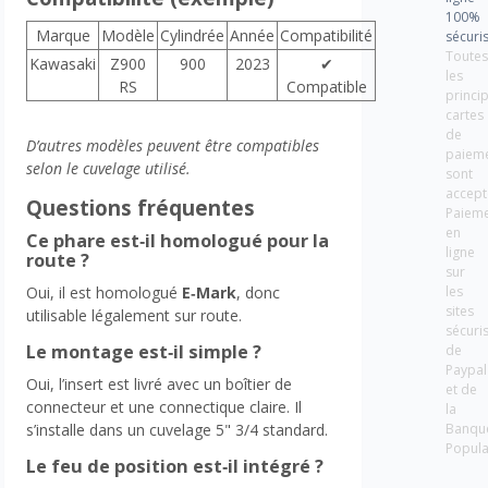
100%
Marque
Modèle
Cylindrée
Année
Compatibilité
sécuri
Toute
Kawasaki
Z900
900
2023
✔
les
RS
Compatible
princi
cartes
de
D’autres modèles peuvent être compatibles
paiem
selon le cuvelage utilisé.
sont
accept
Questions fréquentes
Paiem
en
Ce phare est‑il homologué pour la
ligne
route ?
sur
les
Oui, il est homologué
E‑Mark
, donc
sites
utilisable légalement sur route.
sécuri
Le montage est‑il simple ?
de
Paypal
Oui, l’insert est livré avec un boîtier de
et de
connecteur et une connectique claire. Il
la
Banqu
s’installe dans un cuvelage 5" 3/4 standard.
Popula
Le feu de position est‑il intégré ?