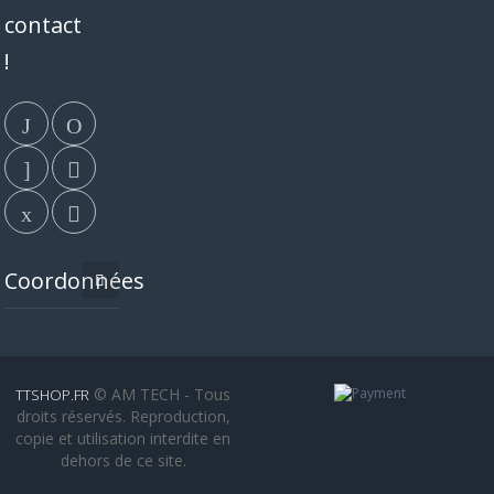
contact
!
Coordonnées
© AM TECH - Tous
TTSHOP.FR
droits réservés. Reproduction,
copie et utilisation interdite en
dehors de ce site.