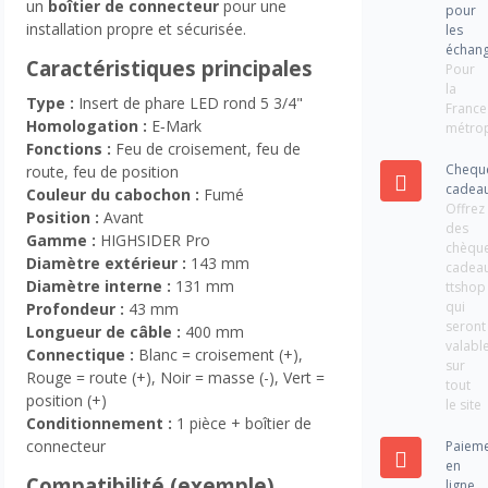
un
boîtier de connecteur
pour une
pour
installation propre et sécurisée.
les
échan
Caractéristiques principales
Pour
la
Type :
Insert de phare LED rond 5 3/4"
France
Homologation :
E‑Mark
métrop
Fonctions :
Feu de croisement, feu de
Chequ
route, feu de position
cadea
Couleur du cabochon :
Fumé
Offrez
Position :
Avant
des
Gamme :
HIGHSIDER Pro
chèqu
Diamètre extérieur :
143 mm
cadea
Diamètre interne :
131 mm
ttshop
qui
Profondeur :
43 mm
seront
Longueur de câble :
400 mm
valabl
Connectique :
Blanc = croisement (+),
sur
Rouge = route (+), Noir = masse (-), Vert =
tout
position (+)
le site
Conditionnement :
1 pièce + boîtier de
connecteur
Paiem
en
Compatibilité (exemple)
ligne