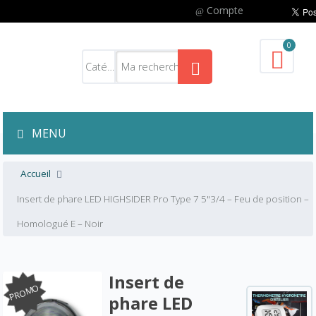
Compte
0
MENU
Accueil
Insert de phare LED HIGHSIDER Pro Type 7 5"3/4 – Feu de position –
Homologué E – Noir
Insert de
PROMO
phare LED