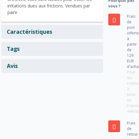
Pourquoi pas
irritations dues aux frictions. Vendues par
vous ?
paire
Frais
de
port
Caractéristiques
offerts
à
partir
Tags
de
129
EUR
Avis
d'acha
Pour
les
comm
à
livrer
en
France
métrop
Frais
de
retour