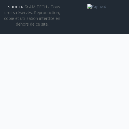
© AM TECH - Tous
TTSHOP.FR
droits réservés. Reproduction,
copie et utilisation interdite en
dehors de ce site.