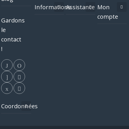
Informations
Assistance
Mon
compte
Gardons
le
contact
!
Coordonnées