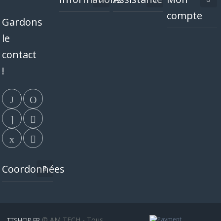
compte
Gardons
le
contact
!
Coordonnées
© AM TECH - Tous
TTSHOP.FR