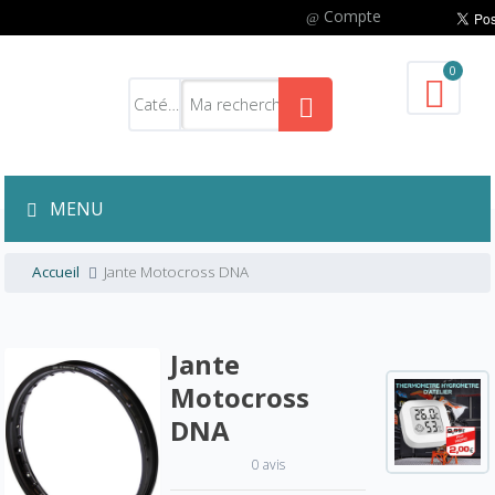
Compte
0
MENU
Accueil
Jante Motocross DNA
Jante
Motocross
DNA
0 avis