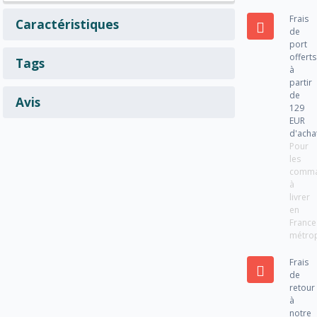
Frais
Caractéristiques
de
port
offerts
Tags
à
partir
de
Avis
129
EUR
d'acha
Pour
les
comm
à
livrer
en
France
métrop
Frais
de
retour
à
notre