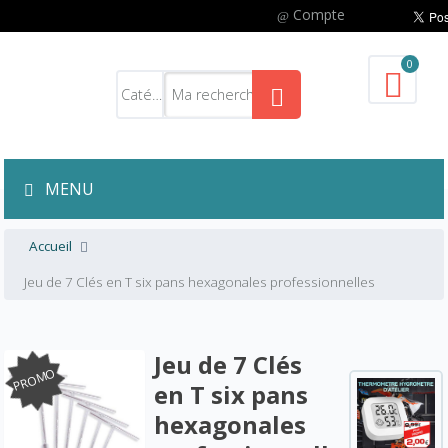
Compte
0
MENU
Accueil
Jeu de 7 Clés en T six pans hexagonales professionnelles
Jeu de 7 Clés
PROMO
en T six pans
hexagonales