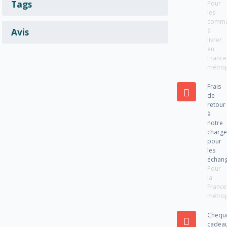
Tags
Pour
les
comm
Avis
à
livrer
en
France
métrop
Frais
de
retour
à
notre
charg
pour
les
échan
Pour
la
France
métrop
Chequ
cadea