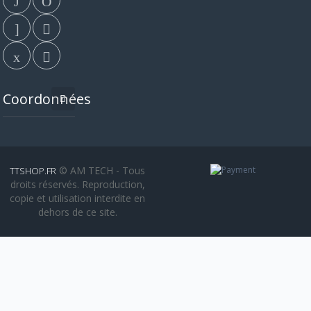
Coordonnées
© AM TECH - Tous
TTSHOP.FR
droits réservés. Reproduction,
copie et utilisation interdite en
dehors de ce site.