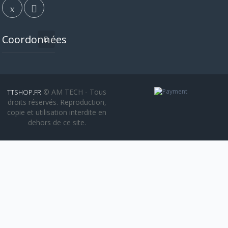
Coordonnées
© AM TECH - Tous
TTSHOP.FR
droits réservés. Reproduction,
copie et utilisation interdite en
dehors de ce site.