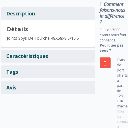
Comment
faisons-nous
Description
la différence
?
Détails
Plus de 7000
clients nous font
Joints Spys De Fourche 48X58x8.5/10.5
confiance
,
Pourquoi pas
vous ?
Caractéristiques
Frais
de
port
Tags
offerts
à
partir
Avis
de
129
EUR
d'acha
Pour
les
comm
à