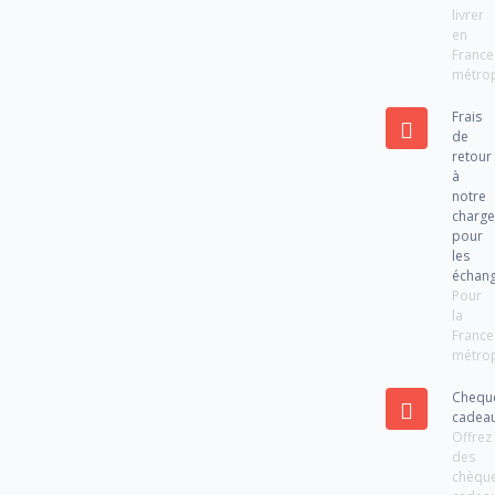
livrer
en
France
métrop
Frais
de
retour
à
notre
charg
pour
les
échan
Pour
la
France
métrop
Chequ
cadea
Offrez
des
chèqu