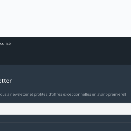
tter
vous à newsletter et profitez d'offres exceptionnelles en avant-première!!