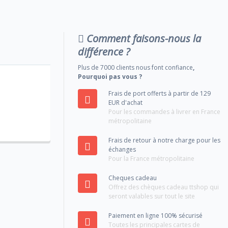
Comment faisons-nous la
différence ?
Plus de 7000 clients nous font confiance
,
Pourquoi pas vous ?
Frais de port offerts à partir de 129
EUR d'achat
Pour les commandes à livrer en France
métropolitaine
Frais de retour à notre charge pour les
échanges
Pour la France métropolitaine
Cheques cadeau
Offrez des chèques cadeau ttshop qui
seront valables sur tout le site
Paiement en ligne 100% sécurisé
Toutes les principales cartes de