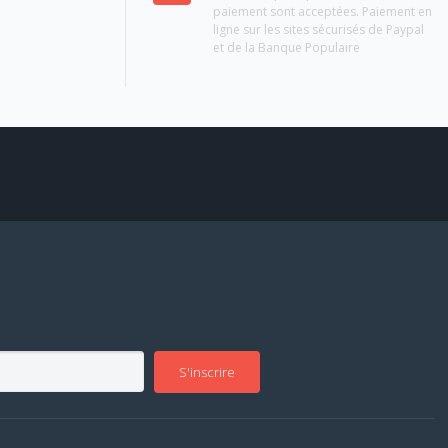
paiement sont acceptées. Paiement en
ligne sur les sites sécurisés de Paypal
et de la Banque Populaire
S'inscrire