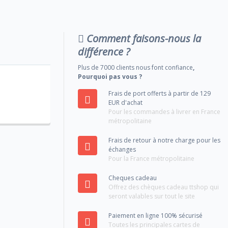
Comment faisons-nous la
différence ?
Plus de 7000 clients nous font confiance
,
Pourquoi pas vous ?
Frais de port offerts à partir de 129
EUR d'achat
Pour les commandes à livrer en France
métropolitaine
Frais de retour à notre charge pour les
échanges
Pour la France métropolitaine
Cheques cadeau
Offrez des chèques cadeau ttshop qui
seront valables sur tout le site
Paiement en ligne 100% sécurisé
Toutes les principales cartes de