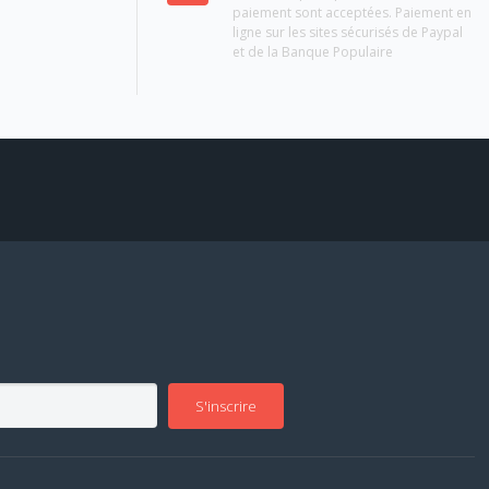
paiement sont acceptées. Paiement en
ligne sur les sites sécurisés de Paypal
et de la Banque Populaire
S'inscrire