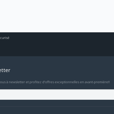
tter
vous à newsletter et profitez d'offres exceptionnelles en avant-première!!