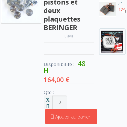
pistons et
Jeu de 6 plaquettes Beringer
deux
124,
plaquettes
BERINGER
0 avis
48
Disponibilité :
H
164,00 €
Qté :
Ajouter au panier