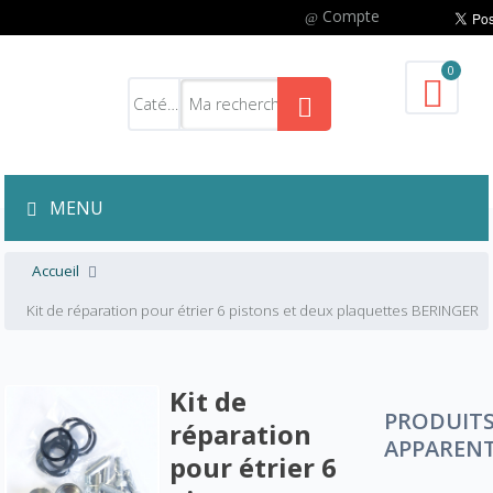
Compte
0
MENU
Accueil
Kit de réparation pour étrier 6 pistons et deux plaquettes BERINGER
Kit de
PRODUIT
réparation
APPAREN
pour étrier 6