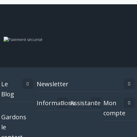
Le
Newsletter
Blog
Informations
Assistance
Mon
compte
Gardons
le