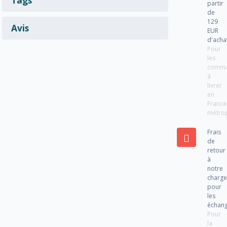
partir
de
129
Avis
EUR
d'acha
Pour
les
comm
à
livrer
en
France
métrop
Frais
de
retour
à
notre
charg
pour
les
échan
Pour
la