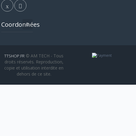
Coordonnées
© AM TECH - Tous
TTSHOP.FR
droits réservés. Reproduction,
copie et utilisation interdite en
dehors de ce site.