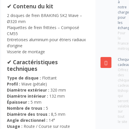
à
✔ Contenu du kit
notre
charg
2 disques de frein BRAKING SK2 Wave –
pour
Ø320 mm
les
Plaquettes de frein frittées – Composé
échan
Pour
CM55
la
Entretoises aluminium pour étriers radiaux
France
d’origine
métrop
Visserie de montage
Chequ
✔ Caractéristiques
cadea
techniques
Offrez
des
Type de disque :
Flottant
chèqu
Profil :
Wave (pétale)
cadea
Diamètre extérieur :
320 mm
ttshop
qui
Diamètre intérieur :
132 mm
seront
Épaisseur :
5 mm
valabl
Nombre de trous :
5
sur
Diamètre des trous :
8,5 mm
tout
Angle directionnel :
14°
le site
Usage :
Route / Course sur route