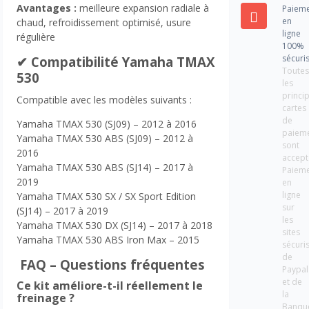
Avantages :
meilleure expansion radiale à
Paiem
en
chaud, refroidissement optimisé, usure
ligne
régulière
100%
sécuri
✔ Compatibilité Yamaha TMAX
Toute
530
les
princi
Compatible avec les modèles suivants :
cartes
de
Yamaha TMAX 530 (SJ09) – 2012 à 2016
paiem
Yamaha TMAX 530 ABS (SJ09) – 2012 à
sont
2016
accept
Yamaha TMAX 530 ABS (SJ14) – 2017 à
Paiem
2019
en
ligne
Yamaha TMAX 530 SX / SX Sport Edition
sur
(SJ14) – 2017 à 2019
les
Yamaha TMAX 530 DX (SJ14) – 2017 à 2018
sites
Yamaha TMAX 530 ABS Iron Max – 2015
sécuri
de
FAQ – Questions fréquentes
Paypal
et de
Ce kit améliore-t-il réellement le
la
freinage ?
Banqu