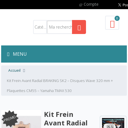
Compte
0
MENU
Accueil
Kit Frein Avant Radial BRAKING SK2 – Disques Wave 320 mm +
Plaquettes CM55 – Yamaha TMAX 530
Kit Frein
PROMO
Avant Radial