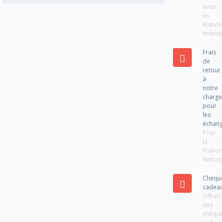
livrer
en
France
métrop
Frais
de
retour
à
notre
charg
pour
les
échan
Pour
la
France
métrop
Chequ
cadea
Offrez
des
chèqu