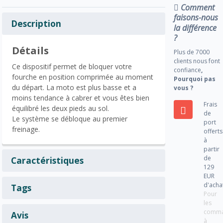
Comment
faisons-nous
Description
la différence
?
Détails
Plus de 7000
clients nous font
Ce dispositif permet de bloquer votre
confiance
,
fourche en position comprimée au moment
Pourquoi pas
du départ. La moto est plus basse et a
vous ?
moins tendance à cabrer et vous êtes bien
Frais
équilibré les deux pieds au sol.
de
Le système se débloque au premier
port
freinage.
offerts
à
partir
de
Caractéristiques
129
EUR
d'acha
Tags
Pour
les
comm
Avis
à