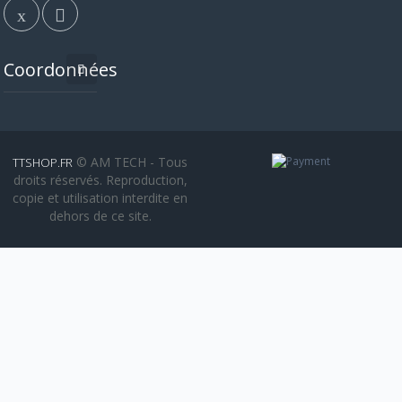
Coordonnées
© AM TECH - Tous
TTSHOP.FR
droits réservés. Reproduction,
copie et utilisation interdite en
dehors de ce site.