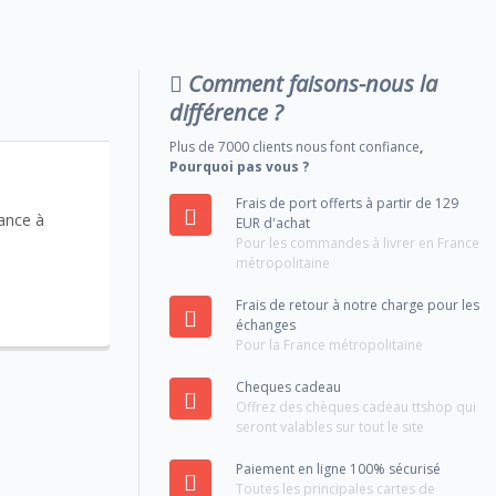
Comment faisons-nous la
différence ?
Plus de 7000 clients nous font confiance
,
Pourquoi pas vous ?
Frais de port offerts à partir de 129
ance à
EUR d'achat
Pour les commandes à livrer en France
métropolitaine
Frais de retour à notre charge pour les
échanges
Pour la France métropolitaine
Cheques cadeau
Offrez des chèques cadeau ttshop qui
seront valables sur tout le site
Paiement en ligne 100% sécurisé
Toutes les principales cartes de