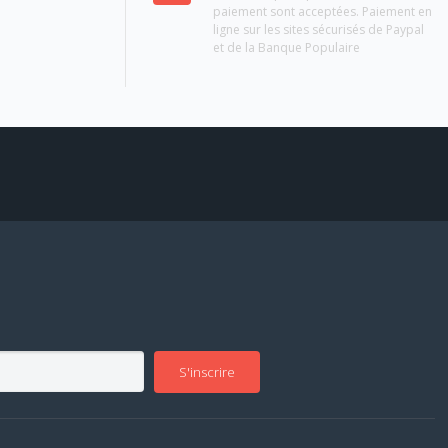
paiement sont acceptées. Paiement en
ligne sur les sites sécurisés de Paypal
et de la Banque Populaire
S'inscrire