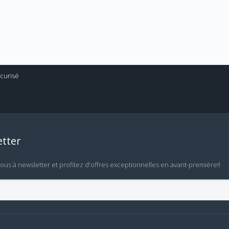
tter
vous à newsletter et profitez d'offres exceptionnelles en avant-première!!