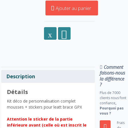
Ajouter au panier
Comment
faisons-nous
Description
la différence
?
Détails
Plus de 7000
clients nous font
Kit déco de personnalisation complet
confiance
,
mousses + stickers pour leatt brace GPX
Pourquoi pas
vous ?
Attention le sticker de la partie
Frais
inférieure avant (celle où est inscrit le
de