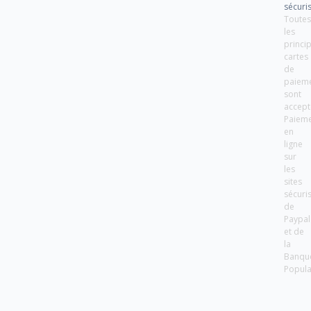
sécuri
Toute
les
princi
cartes
de
paiem
sont
accept
Paiem
en
ligne
sur
les
sites
sécuri
de
Paypal
et de
la
Banqu
Popula