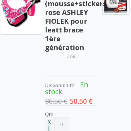
(mousse+stickers)
rose ASHLEY
FIOLEK pour
leatt brace
1ère
génération
0 avis
En
Disponibilité :
stock
86,50 €
50,50 €
Qté :