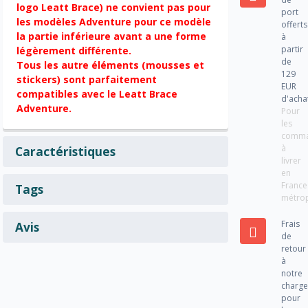
logo Leatt Brace) ne convient pas pour
port
les modèles Adventure pour ce modèle
offerts
la partie inférieure avant a une forme
à
partir
légèrement différente.
de
Tous les autre éléments (mousses et
129
stickers) sont parfaitement
EUR
compatibles avec le Leatt Brace
d'acha
Adventure.
Pour
les
comm
à
Caractéristiques
livrer
en
France
Tags
métrop
Frais
Avis
de
retour
à
notre
charg
pour