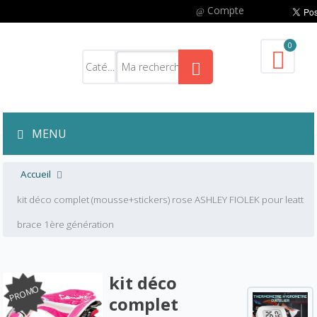
Compte
0
MENU
Accueil
kit déco complet (mousse+stickers) rose ASHLEY FIOLEK pour leatt
brace 1ère génération
kit déco
PROMO
complet