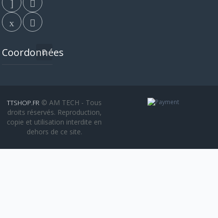
Coordonnées
© AM TECH - Tous
TTSHOP.FR
droits réservés. Reproduction,
copie et utilisation interdite en
dehors de ce site.