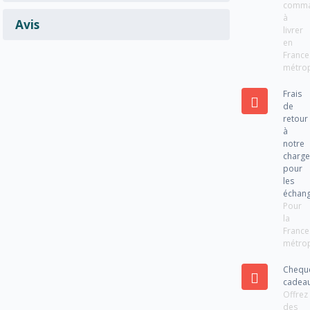
comm
à
Avis
livrer
en
France
métrop
Frais
de
retour
à
notre
charg
pour
les
échan
Pour
la
France
métrop
Chequ
cadea
Offrez
des