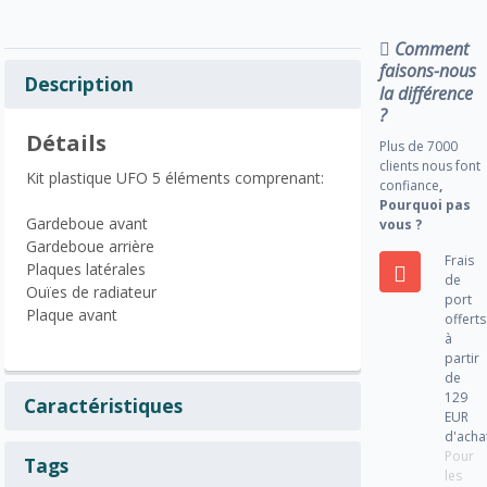
Comment
faisons-nous
Description
la différence
?
Détails
Plus de 7000
clients nous font
Kit plastique UFO 5 éléments comprenant:
confiance
,
Pourquoi pas
Gardeboue avant
vous ?
Gardeboue arrière
Frais
Plaques latérales
de
Ouïes de radiateur
port
Plaque avant
offerts
à
partir
de
129
Caractéristiques
EUR
d'acha
Pour
Tags
les