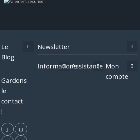
Le
Newsletter
Blog
Informations
Assistance
Mon
compte
Gardons
le
contact
!