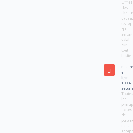
Offrez
des
chèqu
cadea
ttshop
qui
seront
valabl
sur
tout
le site
Paiem
en
ligne
100%
sécuri
Toute
les
princi
cartes
de
paiem
sont
accept