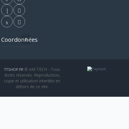
Coordonnées
© AM TECH - Tous
TTSHOP.FR
droits réservés. Reproduction,
copie et utilisation interdite en
dehors de ce site.