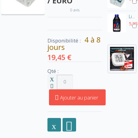
/ EURO
0 avis
Liquide de freins DOT4 - 250ml
5,95
4 à 8
Disponibilité :
jours
19,45 €
Qté :
Ajouter au panier