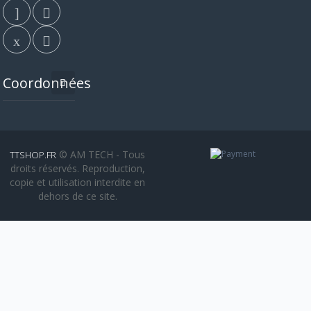
Coordonnées
© AM TECH - Tous
TTSHOP.FR
droits réservés. Reproduction,
copie et utilisation interdite en
dehors de ce site.