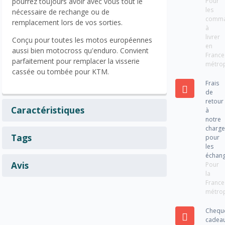
Pour
pourrez toujours avoir avec vous tout le
les
nécessaire de rechange ou de
comm
remplacement lors de vos sorties.
à
livrer
Conçu pour toutes les motos européennes
en
aussi bien motocross qu'enduro. Convient
France
parfaitement pour remplacer la visserie
métrop
cassée ou tombée pour KTM.
Frais
de
retour
Caractéristiques
à
notre
charg
Tags
pour
les
échan
Avis
Pour
la
France
métrop
Chequ
cadea