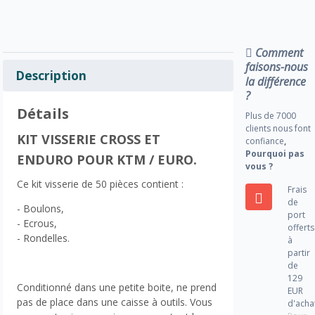
Comment
faisons-nous
Description
la différence
?
Détails
Plus de 7000
clients nous font
KIT VISSERIE CROSS ET
confiance
,
Pourquoi pas
ENDURO POUR KTM / EURO.
vous ?
Ce kit visserie de 50 pièces contient :
Frais
de
- Boulons,
port
- Ecrous,
offerts
- Rondelles.
à
partir
de
129
Conditionné dans une petite boite, ne prend
EUR
pas de place dans une caisse à outils. Vous
d'acha