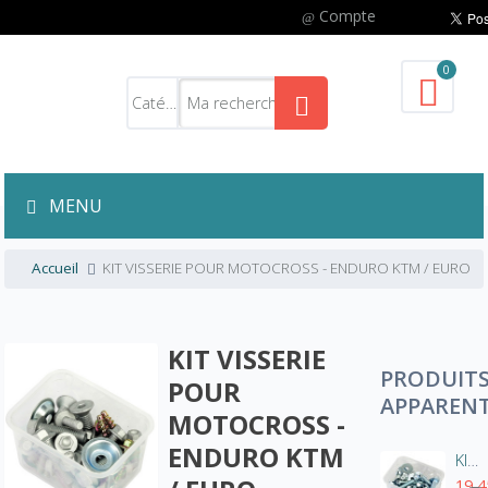
Compte
0
MENU
Accueil
KIT VISSERIE POUR MOTOCROSS - ENDURO KTM / EURO
KIT VISSERIE
PRODUIT
POUR
APPAREN
MOTOCROSS -
ENDURO KTM
KIT VISSERIE POUR MOTOCROSS - ENDURO JAPONAISES
19,4