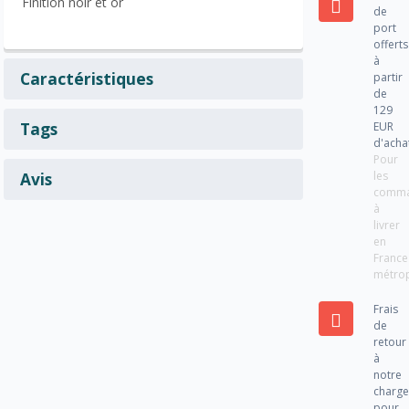
Finition noir et or
de
port
offerts
à
Caractéristiques
partir
de
129
Tags
EUR
d'acha
Pour
les
Avis
comm
à
livrer
en
France
métrop
Frais
de
retour
à
notre
charg
pour