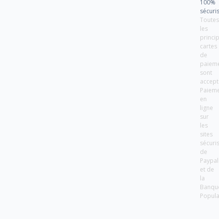
100%
sécuri
Toute
les
princi
cartes
de
paiem
sont
accept
Paiem
en
ligne
sur
les
sites
sécuri
de
Paypal
et de
la
Banqu
Popula