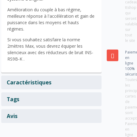
cadea
ttshop
Amélioration du couple à bas régime,
qui
meilleure réponse à l'accélération et gain de
seront
puissance dans les moyens et hauts
valabl
régimes.
sur
tout
Si vous souhaitez satisfaire la norme
le site
2mètres Max, vous devrez équiper les
silencieux avec des réducteurs de bruit INS-
Paiem
en
RS9B-K .
ligne
100%
sécuri
Toute
Caractéristiques
les
princi
cartes
Tags
de
paiem
sont
Avis
accept
Paiem
en
ligne