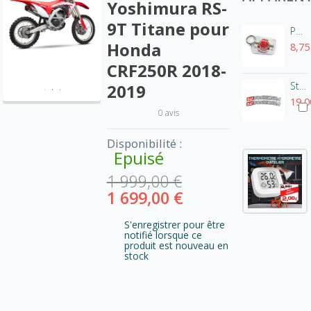
Yoshimura RS-
9T Titane pour
Porte-clés Yoshimura
Honda
8,75
CRF250R 2018-
Stickers de garde-boue Yoshimura (la paire)
2019
19,0
0 avis
Disponibilité :
Epuisé
1 999,00 €
1 699,00 €
S'enregistrer pour être
notifié lorsque ce
produit est nouveau en
stock