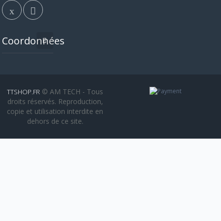
Coordonnées
© AM TECH - Tous
TTSHOP.FR
droits réservés. Reproduction,
copie et utilisation interdite en
dehors de ce site.