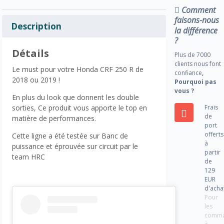
Comment
faisons-nous
Description
la différence
?
Détails
Plus de 7000
clients nous font
Le must pour votre Honda CRF 250 R de
confiance
,
2018 ou 2019 !
Pourquoi pas
vous ?
En plus du look que donnent les double
Frais
sorties, Ce produit vous apporte le top en
de
matière de performances.
port
offerts
Cette ligne a été testée sur Banc de
à
puissance et éprouvée sur circuit par le
partir
team HRC
de
129
EUR
d'acha
Pour
les
comm