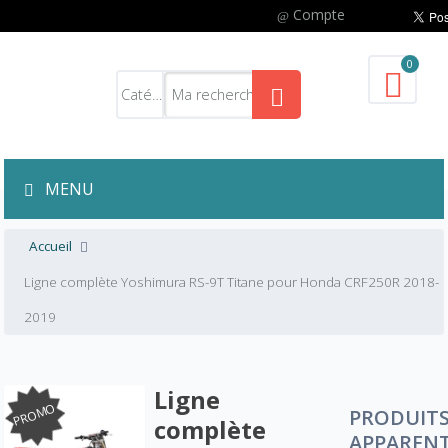
Compte
0
MENU
Accueil
Ligne complète Yoshimura RS-9T Titane pour Honda CRF250R 2018-
2019
Ligne
PROMO
PRODUIT
complète
APPAREN