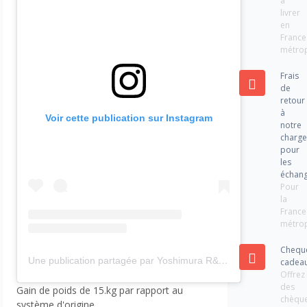
à
livrer
en
France
métrop
Frais
de
retour
à
Voir cette publication sur Instagram
notre
charg
pour
les
échan
Pour
la
France
métrop
Chequ
Une publication partagée par Yoshimura R&D (@yoshimura_rd)
cadea
Offrez
des
Gain de poids de 15.kg par rapport au
chèqu
système d'origine.