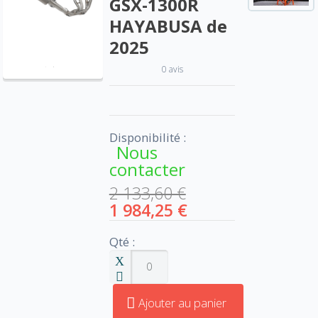
GSX-1300R
HAYABUSA de
2025
0 avis
Disponibilité :
Nous
contacter
2 133,60 €
1 984,25 €
Qté :
Ajouter au panier