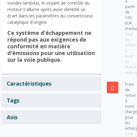
à
sondes lambda), le voyant de contrôle du
partir
moteur s'allume après avoir identifié un
de
écart dans les paramètres du convertisseur
129
catalytique d'origine.
EUR
d'acha
Ce système d'échappement ne
Pour
répond pas aux exigences de
les
comm
conformité en matière
à
d'émissions pour une utilisation
livrer
sur la voie publique.
en
France
métrop
Caractéristiques
Frais
de
retour
Tags
à
notre
charg
Avis
pour
les
échan
Pour