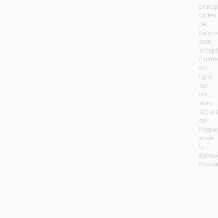
princi
cartes
de
paiem
sont
accept
Paiem
en
ligne
sur
les
sites
sécuri
de
Paypal
et de
la
Banqu
Popula