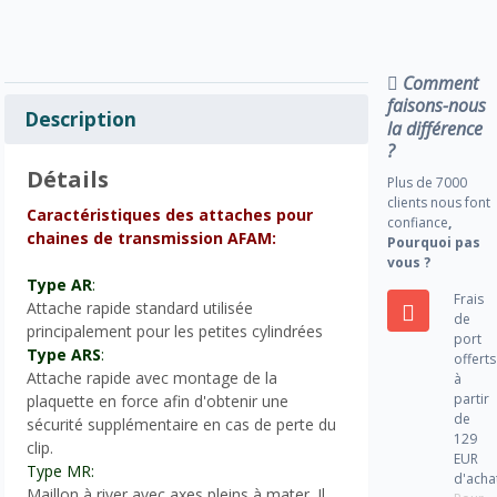
Comment
faisons-nous
Description
la différence
?
Détails
Plus de 7000
clients nous font
Caractéristiques des attaches pour
confiance
,
chaines de transmission AFAM:
Pourquoi pas
vous ?
Type AR
:
Frais
Attache rapide standard utilisée
de
principalement pour les petites cylindrées
port
Type ARS
:
offerts
Attache rapide avec montage de la
à
partir
plaquette en force afin d'obtenir une
de
sécurité supplémentaire en cas de perte du
129
clip.
EUR
Type MR:
d'acha
Maillon à river avec axes pleins à mater. Il