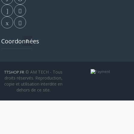
Coordonnées
© AM TECH - Tous
TTSHOP.FR
droits réservés. Reproduction,
copie et utilisation interdite en
dehors de ce site.