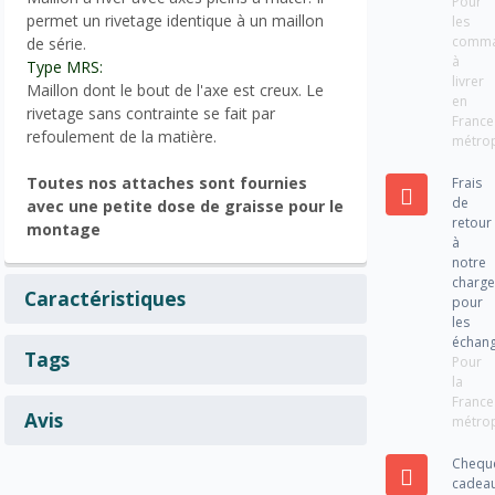
Pour
permet un rivetage identique à un maillon
les
comm
de série.
à
Type MRS:
livrer
Maillon dont le bout de l'axe est creux. Le
en
rivetage sans contrainte se fait par
France
refoulement de la matière.
métrop
Toutes nos attaches sont fournies
Frais
de
avec une petite dose de graisse pour le
retour
montage
à
notre
charg
Caractéristiques
pour
les
échan
Tags
Pour
la
France
Avis
métrop
Chequ
cadea