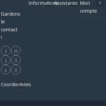
Informations
Assistance
Mon
compte
Gardons
le
contact
!
Coordonnées