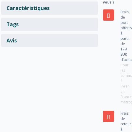
vous ?
Caractéristiques
Frais
de
port
Tags
offerts
à
partir
Avis
de
129
EUR
d'acha
Pour
les
comm
à
livrer
en
France
métrop
Frais
de
retour
à