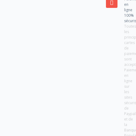
en
ligne
100%
sécuri
Toute
les
princi
cartes
de
paiem
sont
accept
Paiem
en
ligne
sur
les
sites
sécuri
de
Paypal
et de
la
Banqu
Popula