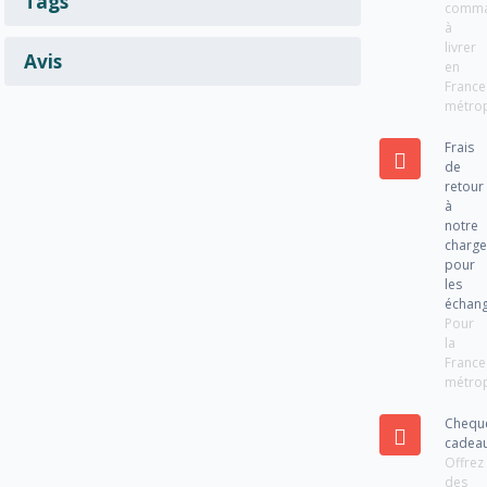
Tags
comm
à
livrer
Avis
en
France
métrop
Frais
de
retour
à
notre
charg
pour
les
échan
Pour
la
France
métrop
Chequ
cadea
Offrez
des