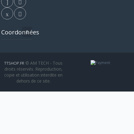
Coordonnées
© AM TECH - Tous
TTSHOP.FR
droits réservés. Reproduction,
copie et utilisation interdite en
dehors de ce site.