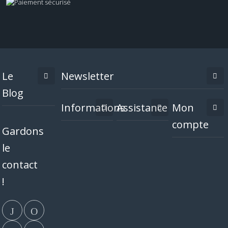
Le
Newsletter
Blog
Informations
Assistance
Mon
compte
Gardons
le
contact
!