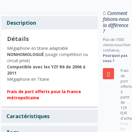
Comment
faisons-nous
Description
la différence
?
Détails
Plus de 7000
clients nous font
Mégaphone en titane adaptable
confiance
,
NONHOMOLOGUÉ
(usage compétition ou
Pourquoi pas
circuit privé)
vous ?
Compatible avec les YZF R6 de 2006 à
Frais
2011
de
Mégaphone en Titane
port
offerts
Frais de port offerts pour la France
à
partir
métropolitaine
de
129
EUR
Caractéristiques
d'acha
Pour
les