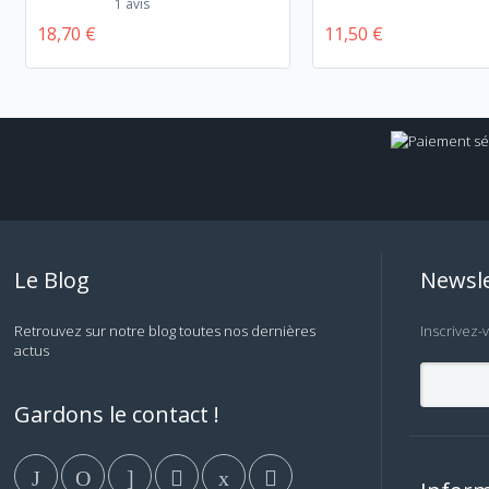
1 avis
18,70 €
11,50 €
Le Blog
Newsle
Retrouvez sur notre blog toutes nos dernières
Inscrivez-
actus
Gardons le contact !