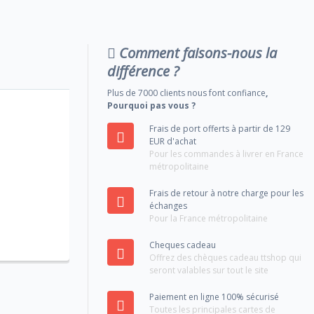
Comment faisons-nous la
différence ?
Plus de 7000 clients nous font confiance
,
Pourquoi pas vous ?
Frais de port offerts à partir de 129
EUR d'achat
Pour les commandes à livrer en France
métropolitaine
Frais de retour à notre charge pour les
échanges
Pour la France métropolitaine
Cheques cadeau
Offrez des chèques cadeau ttshop qui
seront valables sur tout le site
Paiement en ligne 100% sécurisé
Toutes les principales cartes de