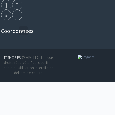
Coordonnées
© AM TECH - Tous
TTSHOP.FR
droits réservés. Reproduction,
copie et utilisation interdite en
dehors de ce site.