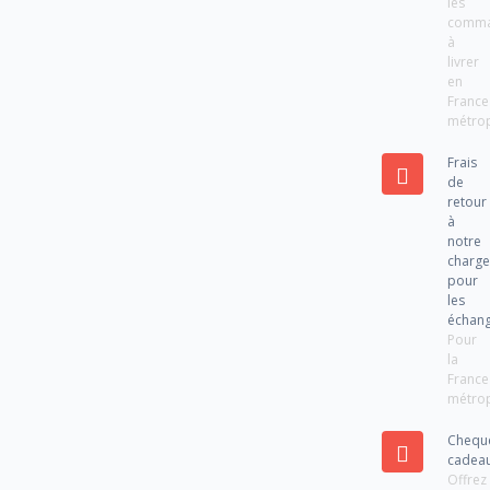
les
comm
à
livrer
en
France
métrop
Frais
de
retour
à
notre
charg
pour
les
échan
Pour
la
France
métrop
Chequ
cadea
Offrez