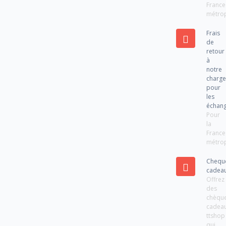
France
métrop
Frais
de
retour
à
notre
charg
pour
les
échan
Pour
la
France
métrop
Chequ
cadea
Offrez
des
chèqu
cadea
ttshop
qui