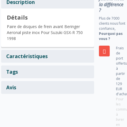
Description
la différence
?
Détails
Plus de 7000
clients nous font
Paire de disques de frein avant Beringer
confiance
,
Aeronal piste inox Pour Suzuki GSX-R 750
Pourquoi pas
1998
vous ?
Frais
de
Caractéristiques
port
offerts
à
Tags
partir
de
129
Avis
EUR
d'acha
Pour
les
comm
à
livrer
en