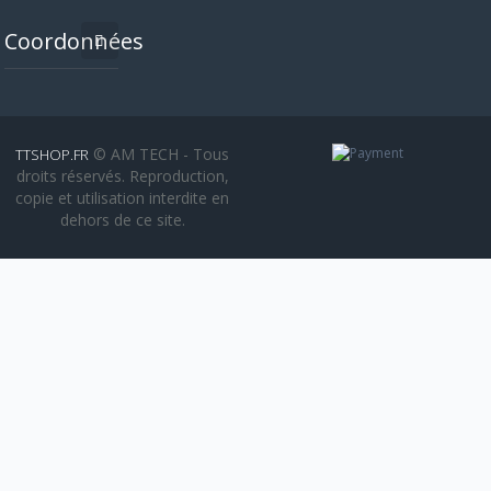
Coordonnées
© AM TECH - Tous
TTSHOP.FR
droits réservés. Reproduction,
copie et utilisation interdite en
dehors de ce site.