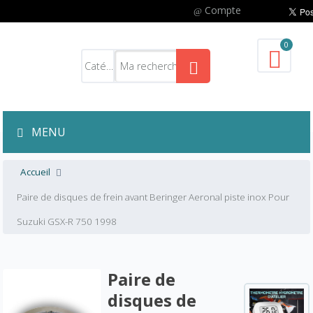
Compte
0
MENU
Accueil
Paire de disques de frein avant Beringer Aeronal piste inox Pour
Suzuki GSX-R 750 1998
Paire de
disques de