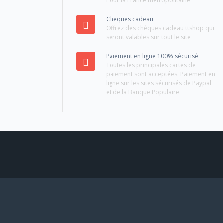
Pour la France métropolitaine
Cheques cadeau
Offrez des chèques cadeau ttshop qui
seront valables sur tout le site
Paiement en ligne 100% sécurisé
Toutes les principales cartes de
paiement sont acceptées. Paiement en
ligne sur les sites sécurisés de Paypal
et de la Banque Populaire