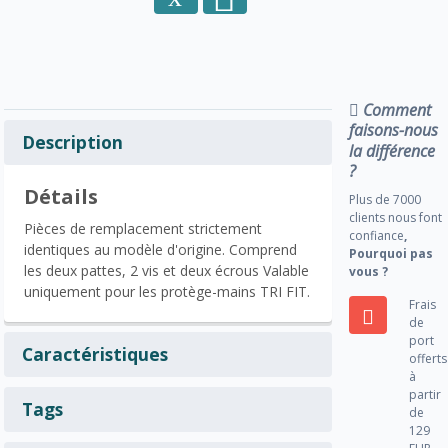
Comment
faisons-nous
Description
la différence
?
Détails
Plus de 7000
clients nous font
Pièces de remplacement strictement
confiance
,
identiques au modèle d'origine. Comprend
Pourquoi pas
les deux pattes, 2 vis et deux écrous Valable
vous ?
uniquement pour les protège-mains TRI FIT.
Frais
de
port
Caractéristiques
offerts
à
partir
Tags
de
129