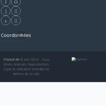
Coordonnées
© AM TECH - Tous
TTSHOP.FR
droits réservés. Reproduction,
copie et utilisation interdite en
dehors de ce site.