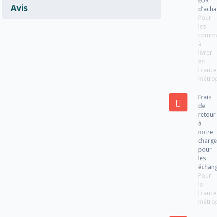
EUR
Avis
d'acha
Pour
les
comm
à
livrer
en
France
métrop
Frais
de
retour
à
notre
charg
pour
les
échan
Pour
la
France
métrop