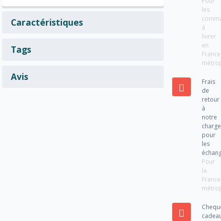
Pour
les
comm
Caractéristiques
à
livrer
en
Tags
France
métrop
Avis
Frais
de
retour
à
notre
charg
pour
les
échan
Pour
la
France
métrop
Chequ
cadea