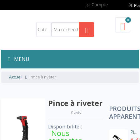
Compte
0
MENU
Accueil
Pince à riveter
Pince à riveter
PRODUIT
0 avis
APPAREN
Disponibilité :
Nous
Pince à riveter 4 têtes
9,50