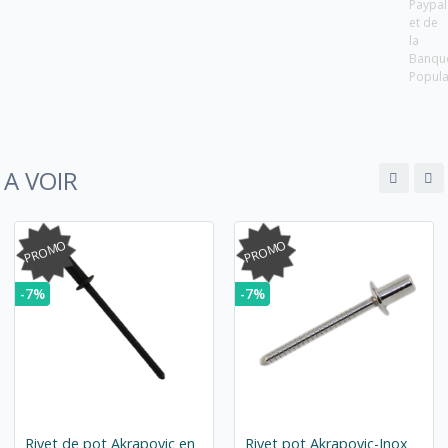
Paypal
et de
la
Banqu
Popula
A VOIR
PROMO
PROMO
-7%
-7%
Rivet de pot Akrapovic en
Rivet pot Akrapovic-Inox