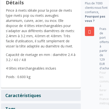
Détails
Plus de 7000
clients nous font
Pince à rivets idéale pour la pose de rivets
confiance
,
type rivets pop ou rivets aveugles
Pourquoi pas
aluminium, cuivre, acier, ou inox. Elle
vous ?
dispose de 4 têtes interchangeables pour
Frais
s'adapter aux différents diamètres de rivets:
de
2.4mm à 3.2 mm, 4.0mm et 4.8mm. Très
port
facile d'utilisation, il suffit simplement de
offerts
visser la tête adaptée au diamètre du rivet.
à
partir
Capacité de rivetage en mm : diamètre 2.4 à
de
129
3.2 / 4.0 / 4.8
EUR
4 têtes interchangeables inclues
d'acha
Pour
Poids : 0.600 kg
les
comm
à
livrer
en
Caractéristiques
France
métrop
Tags