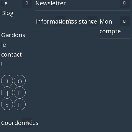
Le
Newsletter
Blog
Informations
Assistance
Mon
compte
Gardons
le
contact
!
Coordonnées