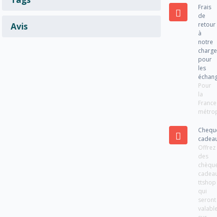
Frais
de
retour
Avis
à
notre
charg
pour
les
échan
Pour
la
France
métrop
Chequ
cadea
Offrez
des
chèqu
cadea
ttshop
qui
seront
valabl