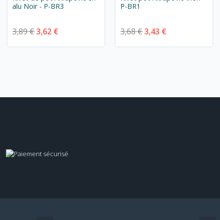
alu Noir - P-BR3
P-BR1
3,89 €
3,62 €
3,68 €
3,43 €