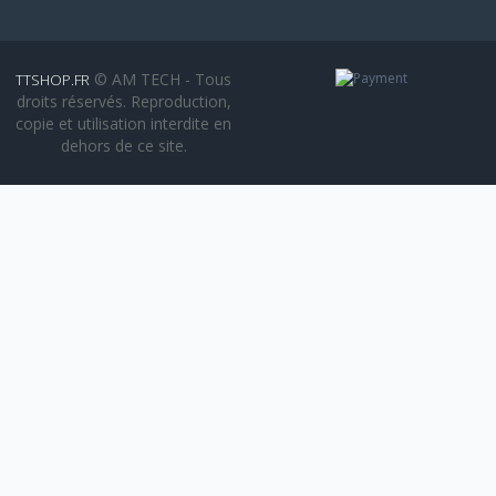
© AM TECH - Tous
TTSHOP.FR
droits réservés. Reproduction,
copie et utilisation interdite en
dehors de ce site.