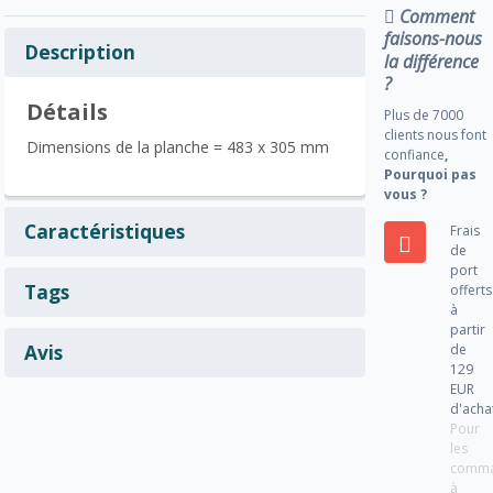
Comment
faisons-nous
Description
la différence
?
Détails
Plus de 7000
clients nous font
Dimensions de la planche = 483 x 305 mm
confiance
,
Pourquoi pas
vous ?
Caractéristiques
Frais
de
port
Tags
offerts
à
partir
Avis
de
129
EUR
d'acha
Pour
les
comm
à