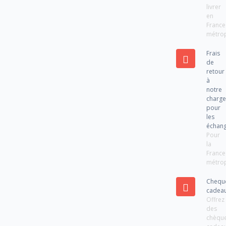
livrer
en
France
métrop
Frais
de
retour
à
notre
charg
pour
les
échan
Pour
la
France
métrop
Chequ
cadea
Offrez
des
chèqu