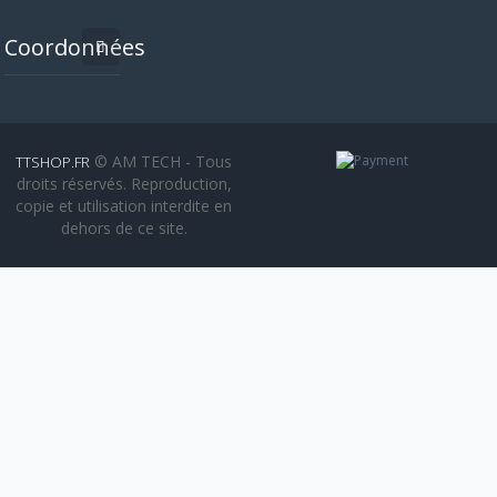
Coordonnées
© AM TECH - Tous
TTSHOP.FR
droits réservés. Reproduction,
copie et utilisation interdite en
dehors de ce site.