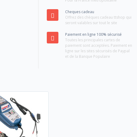
Pour la France métropolitaine
Cheques cadeau
Offrez des chèques cadeau ttshop qui
seront valables sur tout le site
Paiement en ligne 100% sécurisé
Toutes les principales cartes de
paiement sont acceptées. Paiement en
ligne sur les sites sécurisés de Paypal
et de la Banque Populaire