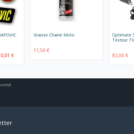
KRAPOVIC
Graisse Chaine Moto
Optimate 5
Testeur T
11,50 €
10,01 €
82,00 €
tter