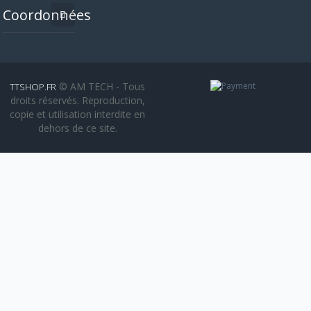
Coordonnées
© AM TECH - Tous
TTSHOP.FR
droits réservés. Reproduction,
copie et utilisation interdite en
dehors de ce site.