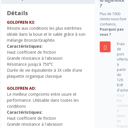
?
Détails
Plus de 7000
clients nous font
GOLDFREN K3:
confiance
,
Résiste aux conditions les plus extrêmes
Pourquoi pas
idéale dans la boue et le sable grâce à son
vous ?
mélange Bronze/Graphite.
Frais
Caractéristiques:
de
Haut coëfficient de friction
port
Grande résistance à l'abrasion
offerts
Résistance jusqu'à 750°C
à
partir
Durée de vie équivalente à 3X celle d'une
de
plaquette organique classique
129
EUR
GOLDFREN AD:
d'acha
Le meilleur compromis entre usure et
Pour
performance. Utilisable dans toutes les
les
comm
conditions
à
Caractéristiques:
livrer
Haut coëfficient de friction
en
Grande résistance à l'abrasion
France