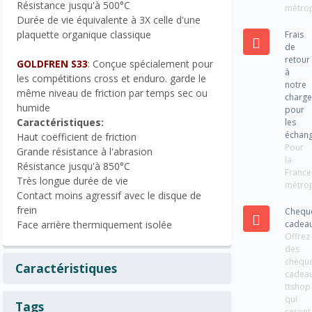
Résistance jusqu'à 500°C
métrop
Durée de vie équivalente à 3X celle d'une
plaquette organique classique
Frais
de
retour
GOLDFREN S33
: Conçue spécialement pour
à
les compétitions cross et enduro. garde le
notre
même niveau de friction par temps sec ou
charg
humide
pour
Caractéristiques:
les
échan
Haut coëfficient de friction
Pour
Grande résistance à l'abrasion
la
Résistance jusqu'à 850°C
France
Très longue durée de vie
métrop
Contact moins agressif avec le disque de
frein
Chequ
cadea
Face arrière thermiquement isolée
Offrez
des
chèqu
Caractéristiques
cadea
ttshop
qui
Tags
seront