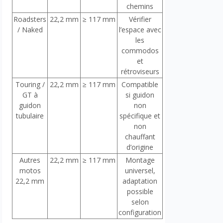
chemins
Roadsters
22,2 mm
≥ 117 mm
Vérifier
/ Naked
l’espace avec
les
commodos
et
rétroviseurs
Touring /
22,2 mm
≥ 117 mm
Compatible
GT à
si guidon
guidon
non
tubulaire
spécifique et
non
chauffant
d’origine
Autres
22,2 mm
≥ 117 mm
Montage
motos
universel,
22,2 mm
adaptation
possible
selon
configuration