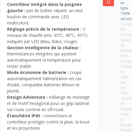
en
Contrôleur intégré dans la poignée
ligne
gauche :
pas de boîtier séparé, un seul
100%
bouton de commande avec LED
sécuri
multicolore.
Toute
Réglage précis de la température :
3
les
princi
niveaux de chauffe (env. 35°C, 40°C, 45°C)
cartes
indiqués par LED (bleu, blanc, rouge).
de
Gestion intelligente de la chaleur :
paiem
thermistances intégrées qui ajustent
sont
automatiquement la température pour
accept
rester stable.
Paiem
en
Mode économie de batterie :
coupe
ligne
automatiquement l’alimentation en cas
sur
d’oubli, compatible batteries lithium et
les
plomb.
sites
Design Adventure :
mélange de
moletage
sécuri
et de motif hexagonal pour un grip optimal
de
Paypal
sur route comme en off-road.
et de
Étanchéité IP65 :
connecteurs et
la
contrôleur protégés contre la pluie, la boue
Banqu
et les projections.
Popula