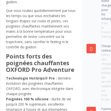
notre
guidon.
charg
pour
Que vous rouliez quotidiennement par tous
les
les temps ou que vous enchaîniez les
échan
longues étapes sur route et pistes, ces
Pour
poignées chauffantes maintiennent vos
la
mains à la bonne température pour vous
France
permettre de rester concentré sur la
métrop
trajectoire, sans sacrifier le feeling ni le
Chequ
contrôle du guidon.
cadea
Points forts des
Offrez
des
poignées chauffantes
chèqu
OXFORD Pro Adventure
cadea
ttshop
qui
Technologie HotGrips® Pro :
dernière
seront
évolution des poignées chauffantes
valabl
OXFORD, avec électronique intégrée dans
sur
chaque poignée.
tout
Poignées 100 % silicone :
durée de vie
le site
jusqu’à 200 % supérieure, excellente
Paiem
résistance à l’usure et aux intempéries.