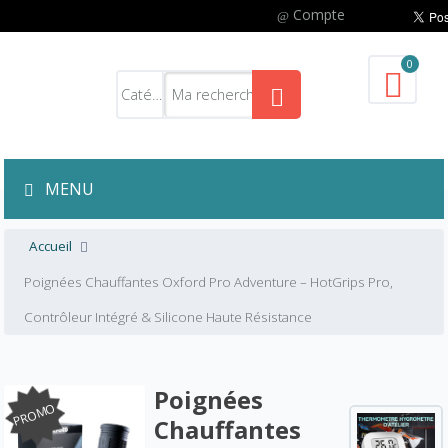
Compte
0
MENU
Accueil
Poignées Chauffantes Oxford Pro Adventure – HotGrips Pro,
Contrôleur Intégré & Silicone Haute Résistance
Poignées
PROMO
Chauffantes