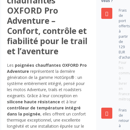
chauffantes
vous ?
OXFORD Pro
Frais
de
Adventure –
port
offerts
Confort, contrôle et
à
partir
fiabilité pour le trail
de
129
et l’aventure
EUR
d'acha
Pour
Les
poignées chauffantes OXFORD Pro
les
Adventure
représentent la dernière
comm
génération de la gamme HotGrips® : un
à
système entièrement intégré, pensé pour
livrer
en
les motos Adventure, trails et roadsters
France
exigeants. Grâce à leur conception en
métrop
silicone haute résistance
et à leur
contrôleur de température intégré
Frais
dans la poignée
, elles offrent un confort
de
thermique exceptionnel, une excellente
retour
à
longévité et une installation épurée sur le