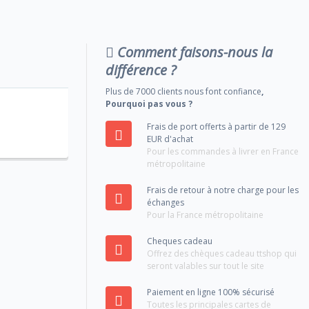
Comment faisons-nous la
différence ?
Plus de 7000 clients nous font confiance
,
Pourquoi pas vous ?
Frais de port offerts à partir de 129
EUR d'achat
Pour les commandes à livrer en France
métropolitaine
Frais de retour à notre charge pour les
échanges
Pour la France métropolitaine
Cheques cadeau
Offrez des chèques cadeau ttshop qui
seront valables sur tout le site
Paiement en ligne 100% sécurisé
Toutes les principales cartes de