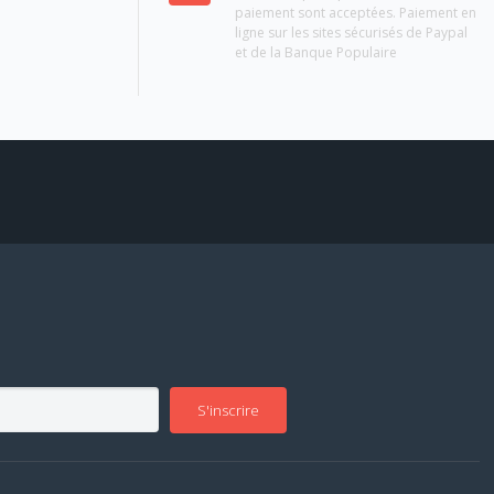
paiement sont acceptées. Paiement en
ligne sur les sites sécurisés de Paypal
et de la Banque Populaire
S'inscrire