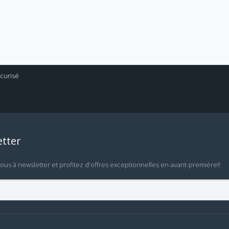
tter
vous à newsletter et profitez d'offres exceptionnelles en avant-première!!