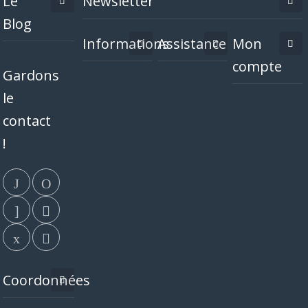
Le
Newsletter
Blog
Informations
Assistance
Mon
compte
Gardons
le
contact
!
Coordonnées