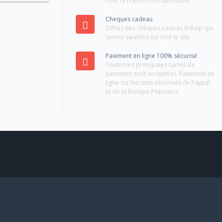
Pour la France métropolitaine
Cheques cadeau
Offrez des chèques cadeau ttshop qui
seront valables sur tout le site
Paiement en ligne 100% sécurisé
Toutes les principales cartes de
paiement sont acceptées. Paiement en
ligne sur les sites sécurisés de Paypal
et de la Banque Populaire