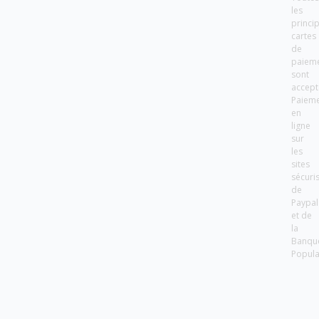
les
princi
cartes
de
paiem
sont
accept
Paiem
en
ligne
sur
les
sites
sécuri
de
Paypal
et de
la
Banqu
Popula