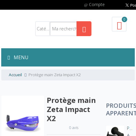
Compte
0
MENU
Accueil
Protège main Zeta Impact X2
Protège main
PRODUIT
Zeta Impact
APPAREN
X2
0 avis
Poignées Quad / Moto Half Grip
A