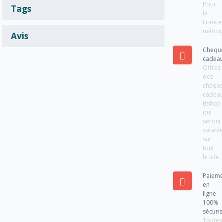
Pour
Tags
la
France
métrop
Avis
Chequ
cadea
Offrez
des
chèqu
cadea
ttshop
qui
seront
valabl
sur
tout
le site
Paiem
en
ligne
100%
sécuri
Toute