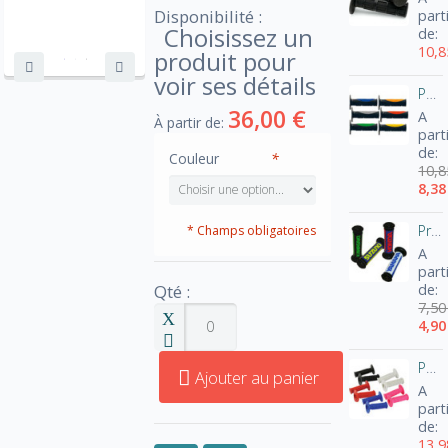
Disponibilité :
part
Choisissez un
de:
10,8
produit pour
voir ses détails
Poignées Quad / Moto Dual Grip
36,00 €
A
À partir de:
part
de:
Couleur
*
10,8
8,38
Protège-poignée
* Champs obligatoires
A
part
Qté :
de:
7,50
4,90
Poignée motocross
Ajouter au panier
A
part
de:
13,9