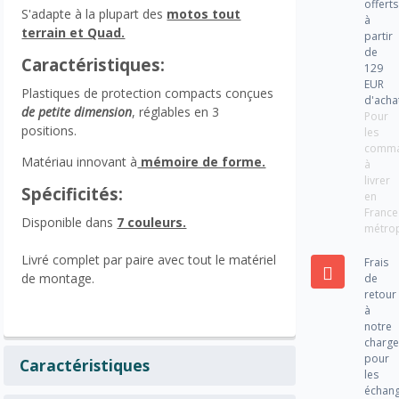
offerts
S'adapte à la plupart des
motos tout
à
terrain et Quad.
partir
de
Caractéristiques:
129
EUR
Plastiques de protection compacts conçues
d'acha
de petite dimension
, réglables en 3
Pour
positions.
les
comm
Matériau innovant à
mémoire de forme.
à
livrer
Spécificités:
en
France
Disponible dans
7 couleurs.
métrop
Livré complet par paire avec tout le matériel
Frais
de montage.
de
retour
à
notre
charg
pour
Caractéristiques
les
échan